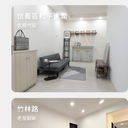
信義區和平東潤
包租代管
竹林路
老屋翻新