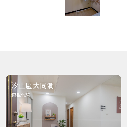
汐止區大同潤
包租代管