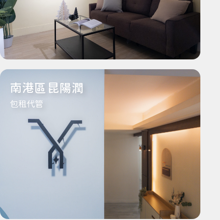
南港區昆陽潤
包租代管