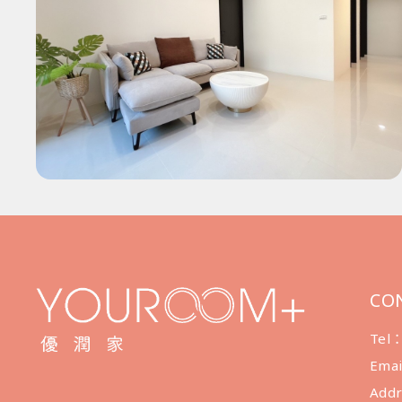
CO
Tel
Ema
Ad