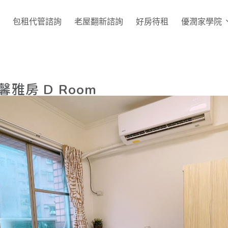
包租代管諮詢
老屋翻新諮詢
好房待租
優潤家學院
雅房 D Room