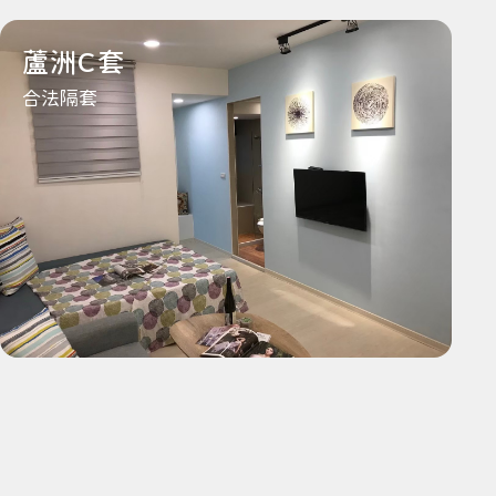
蘆洲C套
合法隔套