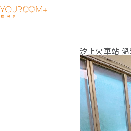
汐止火車站 溫馨