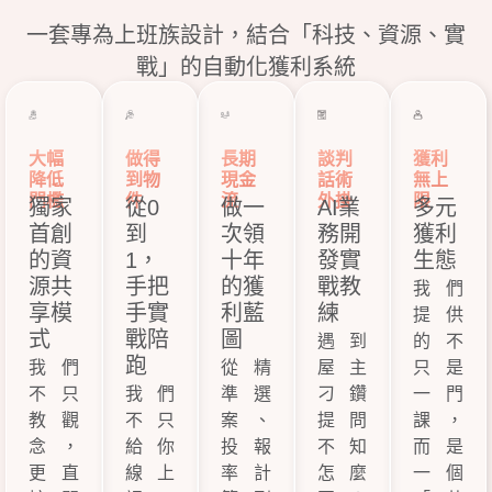
一套專為上班族設計，結合「科技、資源、實
戰」的自動化獲利系統
大幅
做得
長期
談判
獲利
降低
到物
現金
話術
無上
門檻
件
流
外掛
限
獨家
從0
做一
AI業
多元
首創
到
次領
務開
獲利
的資
1，
十年
發實
生態
源共
手把
的獲
戰教
我們
享模
手實
利藍
練
提供
式
戰陪
圖
遇到
的不
跑
我們
從精
屋主
只是
不只
我們
準選
刁鑽
一門
教觀
不只
案、
提問
課，
念，
給你
投報
不知
而是
更直
線上
率計
怎麼
一個