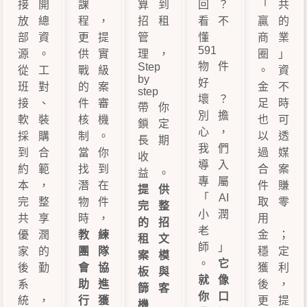
接開
課
算到
回？
「共
放總
程，
招租
看不
贏的
部資
更提
管
懂
商業
591
源。
供實
理，
圈」
物件
Step
從工
戰級
。資
by
好
班對
的案
金不
step
壞？
接、
件審
足時
帶你
別擔
軟裝
核機
也可
鎖定
心，
採購
制。
以透
長期
我們
到合
當你
過媒
收
導入
約範
找到
合案
益。
專屬
本，
潛在
件賺
提供
「AI
完整
物件
取零
完整
小潤
共享
時，
用
的招
老
優潤
教練
金；
租文
師」
家的
團隊
穩定
案模
。
它
後勤
會協
獲利
板與
就像
系
助進
後，
篩客
你口
統，
行獲
更提
機