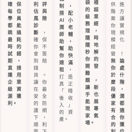
袋裡
確保
利評
供進
制，
的超
每位
估與
階方
搭配
級業
學員
風險
案讓
AI 小
務經
都能
診
你實
潤老
理，
跳過
斷
，
現規
師輔
隨時
最耗
確保
模化
助，
隨地
時的
你不
經
幫助
秒解
試錯
會簽
營！
你快
你的
期，
到賠
無論
速滿
開發
直接
錢
你處
租
，
難
運用
貨。
於什
打造
題，
企業
讓你
麼階
真正
讓新
級資
在最
段，
「睡
手也
源獲
安全
優潤
後收
能展
利。
的防
家都
入」
現專
護網
有適
的資
家氣
下，
合你
產。
場。
順利
的獲
簽下
利位