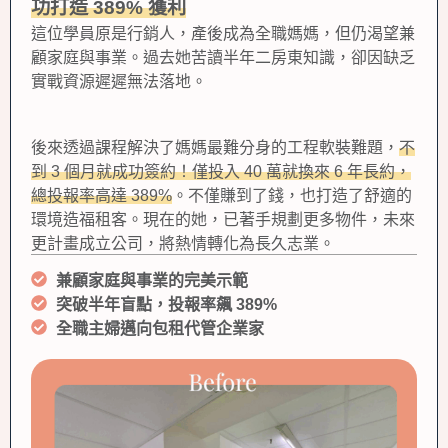
功打造 389% 獲利
這位學員原是行銷人，產後成為全職媽媽，但仍渴望兼
顧家庭與事業。過去她苦讀半年二房東知識，卻因缺乏
實戰資源遲遲無法落地。
後來透過課程解決了媽媽最難分身的工程軟裝難題，
不
到 3 個月就成功簽約！僅投入 40 萬就換來 6 年長約，
總投報率高達 389%
。不僅賺到了錢，也打造了舒適的
環境造福租客。現在的她，已著手規劃更多物件，未來
更計畫成立公司，將熱情轉化為長久志業。
兼顧家庭與事業的完美示範
突破半年盲點，投報率飆 389%
全職主婦邁向包租代管企業家