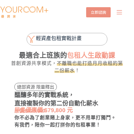
立即諮詢
輕資產包租實戰計畫
最適合上班族的
包租人生啟動課
首創資源共享模式，
不離職也能打造月月收租的第
二份薪水
！
總部資源 限量釋出
醞釀多年的實戰系統，
直接複製你的第二份自動化薪水
早鳥優惠價 $79,800 元
原價 $129,000
你不必為了創業賭上身家，更不用單打獨鬥。
有我們，陪你一起打拼你的包租事業！