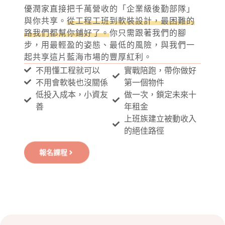
優潤家直接把千萬營收的「企業級後勤部隊」
與你共享。
從工程工班到軟裝設計，最困難的
路我們都幫你鋪好了。
你只需跟著我們的腳
步，用最輕盈的姿態、最低的風險，與我們一
起共享這片藍海市場的豐厚紅利。
不用懂工程就可以
實戰陪跑，帶你做好
不用會軟裝也沒關係
第一個物件
低投入成本，小資友
做一次，鎖定未來十
善
年租金
上班族建立被動收入
的絕佳路徑
報名課程