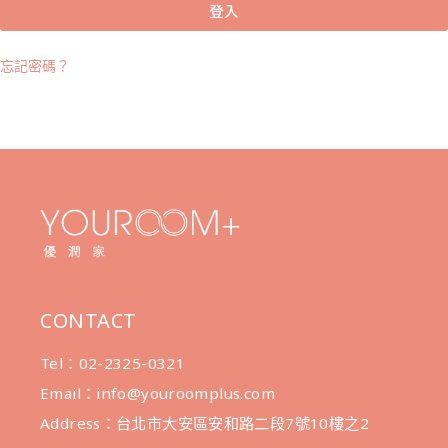
T
登入
E
R
N
忘記密碼？
A
T
I
V
E
:
CONTACT
Tel：02-2325-0321
Email：info@youroomplus.com
Address：台北市大安區安和路二段7號10樓之2