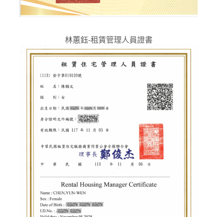
林蕙鈺-租賃管理人員證書