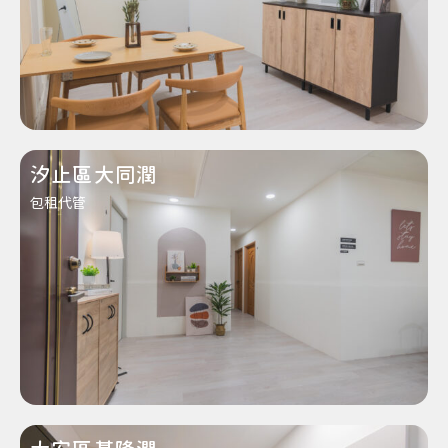
汐止區大同潤
包租代管