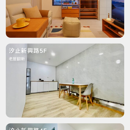
汐止新興路5F
老屋翻新