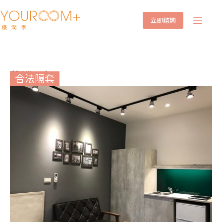
立即諮詢
蘆洲B套
合法隔套