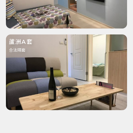
蘆洲A套
合法隔套