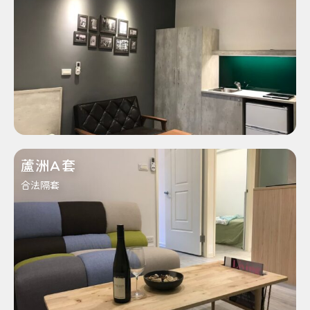
蘆洲A套
合法隔套