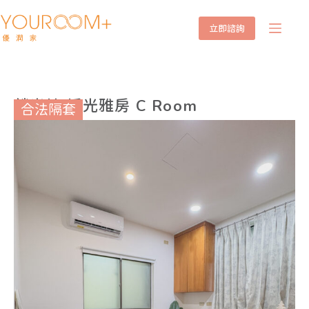
立即諮詢
麟光站 採光雅房 C Room
合法隔套