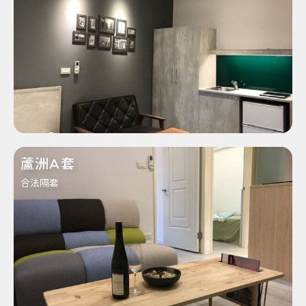
蘆洲A套
合法隔套