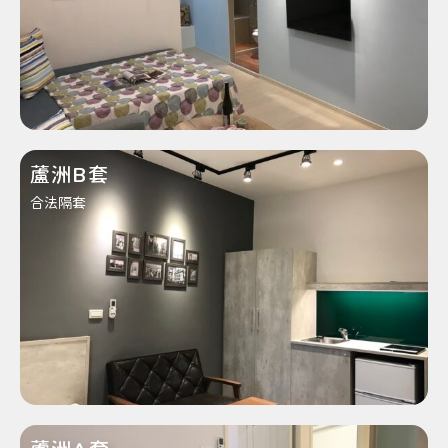
蘆洲B套
合法隔套