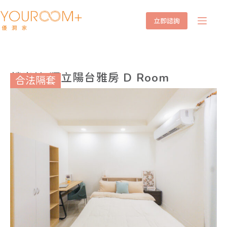
立即諮詢
麟光站 獨立陽台雅房 D Room
合法隔套