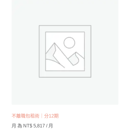
不離職包租術｜分12期
月 為
NT$
5,817
/ 月