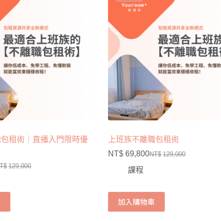
職包租術｜直播入門限時優
上班族不離職包租術
NT$
69,800
NT$
129,000
T$
129,000
課程
車
加入購物車