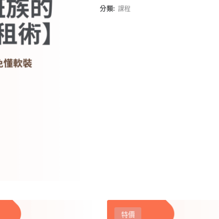
T
分類:
課程
E
R
N
A
T
I
V
E
:
特價