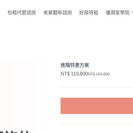
包租代管諮詢
老屋翻新諮詢
好房待租
優潤家學院
進階特惠方案
NT$
119,800
NT$
169,800
A
L