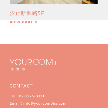
汐止新興路5F
view more »
CONTACT
Tel：02-2325-0321
Email：info@youroomplus.com