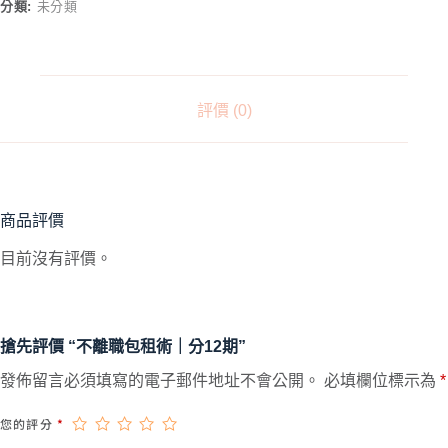
E
分類:
未分類
R
N
A
T
評價 (0)
I
V
E
:
商品評價
目前沒有評價。
搶先評價 “不離職包租術｜分12期”
A
發佈留言必須填寫的電子郵件地址不會公開。
必填欄位標示為
*
L
您的評分
T
*