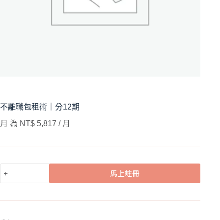
不離職包租術｜分12期
月 為
NT$
5,817
/ 月
馬上註冊
A
L
T