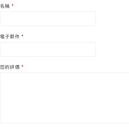
E
名稱
*
R
N
A
T
I
電子郵件
*
V
E
:
您的評價
*