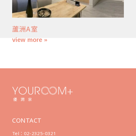
蘆洲A室
view more »
CONTACT
Tel：02-2325-0321